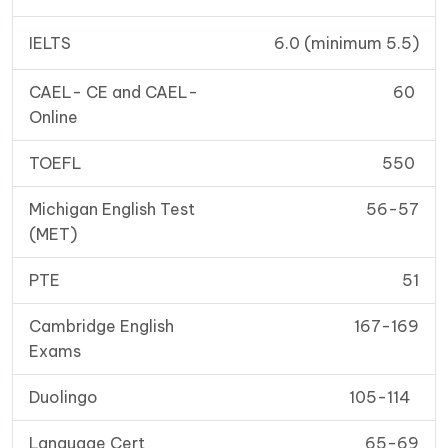
IELTS
6.0 (minimum 5.5)
CAEL- CE and CAEL-
60
Online
TOEFL
550
Michigan English Test
56-57
(MET)
PTE
51
Cambridge English
167-169
Exams
Duolingo
105-114
Language Cert
65-69