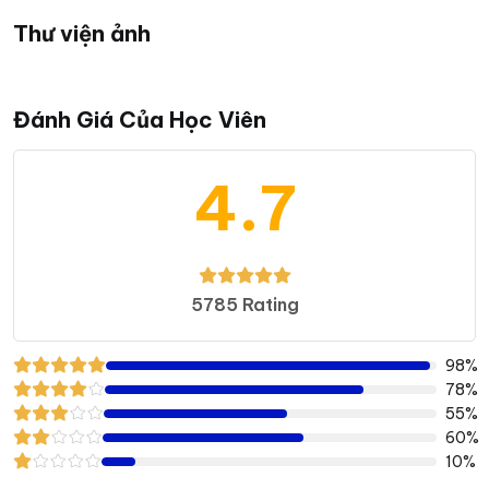
Thư viện ảnh
Đánh Giá Của Học Viên
4.7
5785 Rating
98%
78%
55%
60%
10%