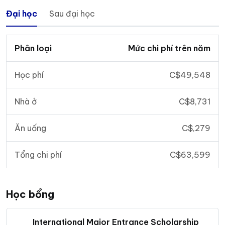
Đại học
Sau đại học
Phân loại
Mức chi phí trên năm
Học phí
C$49,548
Nhà ở
C$8,731
Ăn uống
C$,279
Tổng chi phí
C$63,599
Học bổng
International Major Entrance Scholarship