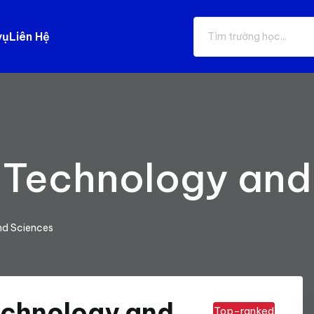
vụ
Liên Hệ
f Technology and
nd Sciences
echnology and
Top-ranked