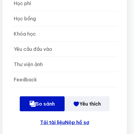
Học phí
Học bổng
Khóa học
Yêu cầu đầu vào
Thư viện ảnh
Feedback
So sánh
Yêu thích
Tải tài liệu
Nộp hồ sơ