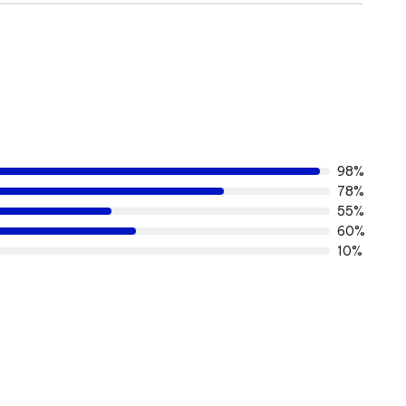
98%
78%
55%
60%
10%