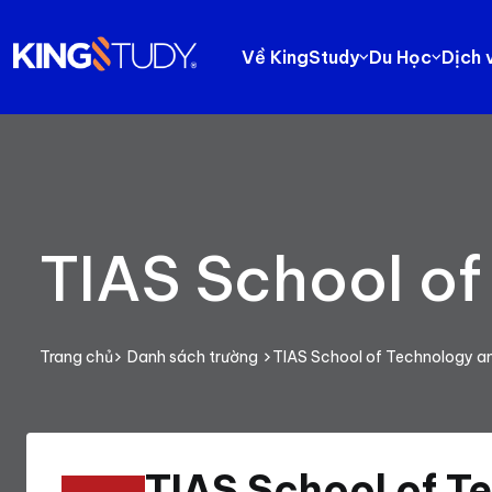
Về KingStudy
Du Học
Dịch 
TIAS School o
Trang chủ
Danh sách trường
TIAS School of Technology a
TIAS School of T