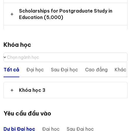
Scholarships for Postgraduate Study in
Education (5,000)
International College Impact Progression
Scholarships (£3,000)
Khóa học
Graduate Loyalty Advancement
Chọn ngành học
Scholarship (up to £2,500)
Tất cả
Đại học
Sau Đại học
Cao đẳng
Khác
Khóa học 3
Yêu cầu đầu vào
Dự bị Đại học
Đại học
Sau Đại học