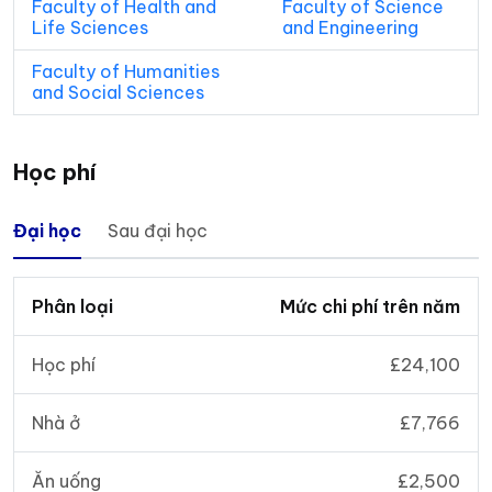
Faculty of Health and
Faculty of Science
Life Sciences
and Engineering
Faculty of Humanities
and Social Sciences
Học phí
Đại học
Sau đại học
Phân loại
Mức chi phí trên năm
Học phí
£24,100
Nhà ở
£7,766
Ăn uống
£
2,500