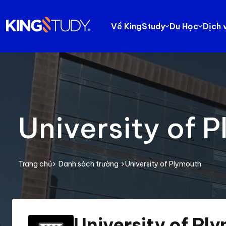
Về KingStudy
Du Học
Dịch 
University of 
Trang chủ
Danh sách trường
University of Plymouth
University of Pl