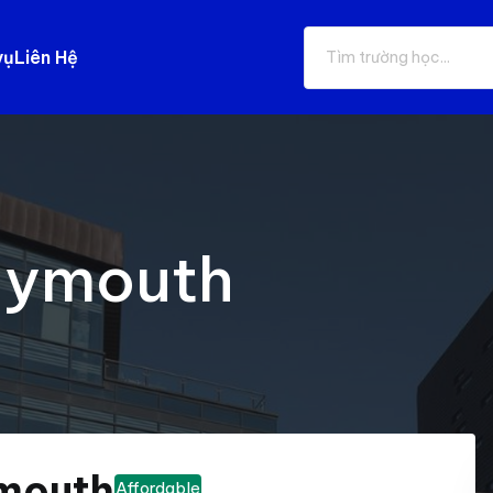
vụ
Liên Hệ
Plymouth
ymouth
Affordable