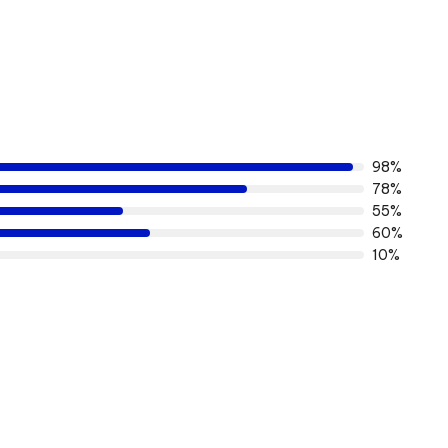
98%
78%
55%
60%
10%