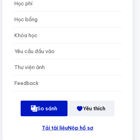
Học phí
Học bổng
Khóa học
Yêu cầu đầu vào
Thư viện ảnh
Feedback
So sánh
Yêu thích
Tải tài liệu
Nộp hồ sơ