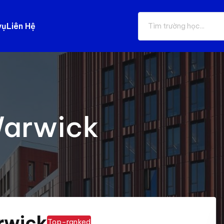
vụ
Liên Hệ
Warwick
rwick
Top-ranked