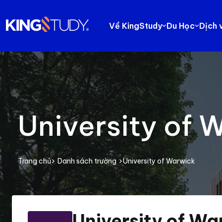
Về KingStudy
Du Học
Dịch 
University of 
Trang chủ
Danh sách trường
University of Warwick
University of Wa