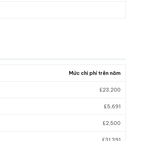
Mức chi phí trên năm
£23,200
£5,691
£
2,500
£31,391