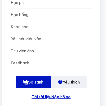
Học phí
Học bổng
Khóa học
Yêu cầu đầu vào
Thư viện ảnh
Feedback
So sánh
Yêu thích
Tải tài liệu
Nộp hồ sơ